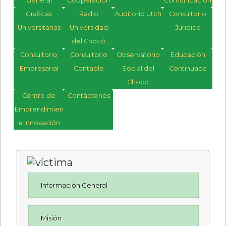
General
Cooperación
Comunicación
Graficas
Radio
Auditorio Utch
Consultorio
Universitarias
Universidad
Juridico
del Chocó
Consultorio
Consultorio
Observatorio
Educación
Empresarial
Contable
Social del
Continuada
Choco
Centro de
Contáctenos
Emprendimiento
e Innovación
Información General
Misión