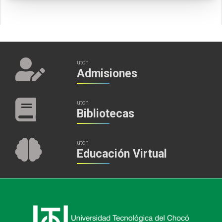
utch
Admisiones
utch
Bibliotecas
utch
Educación Virtual