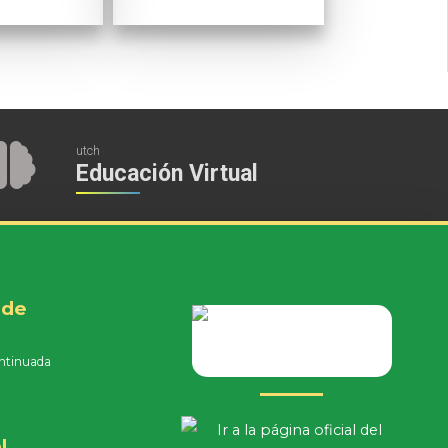
utch
Educación Virtual
 de
ntinuada
e
l