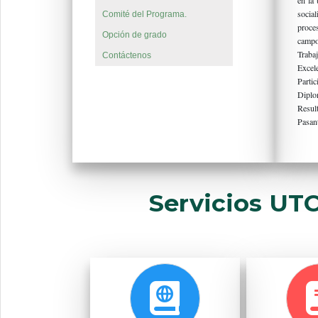
en la 
social
Comité del Programa.
proce
Opción de grado
campo
Trabaj
Contáctenos
Excele
Partic
Diplo
Result
Pasant
Servicios UT