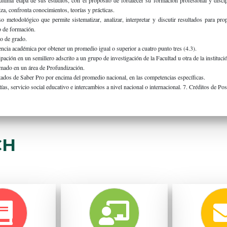
última etapa de sus estudios, con el propósito de fortalecer su formación profesional y discip
iza, confronta conocimientos, teorías y prácticas.
so metodológico que permite sistematizar, analizar, interpretar y discutir resultados para pr
 de formación.
o de grado.
ncia académica por obtener un promedio igual o superior a cuatro punto tres (4.3).
ipación en un semillero adscrito a un grupo de investigación de la Facultad u otra de la instituci
mado en un área de Profundización.
ados de Saber Pro por encima del promedio nacional, en las competencias específicas.
ías, servicio social educativo e intercambios a nivel nacional o internacional. 7. Créditos de Po
CH