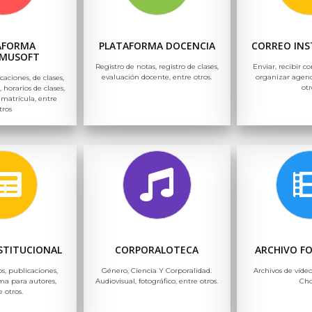
AFORMA
PLATAFORMA DOCENCIA
CORREO INS
MUSOFT
Registro de notas, registro de clases,
Enviar, recibir co
evaluación docente, entre otros.
organizar agend
icaciones, de clases,
otr
, horarios de clases,
 matrícula, entre
tros
NSTITUCIONAL
CORPORALOTECA
ARCHIVO F
os, publicaciones,
Género, Ciencia Y Corporalidad.
Archivos de vídeo
ma para autores,
Audiovisual, fotográfico, entre otros.
Ch
e otros.