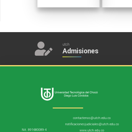
utch
Admisiones
contactenos@utch.edu.co
notificacionesjudiciales@utch.edu.co
Nit. 891680089-4
www.utch.edu.co