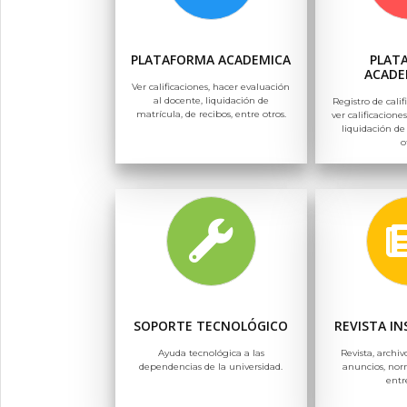
PLATAFORMA ACADEMICA
PLAT
ACADE
Ver calificaciones, hacer evaluación
al docente, liquidación de
Registro de calif
matrícula, de recibos, entre otros.
ver calificaciones
liquidación de
o
SOPORTE TECNOLÓGICO
REVISTA I
Ayuda tecnológica a las
Revista, archiv
dependencias de la universidad.
anuncios, nor
entr