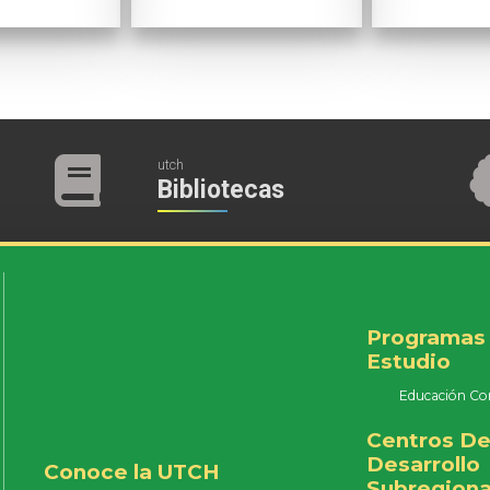
utch
Bibliotecas
Programas
Estudio
Educación Co
Centros D
Desarrollo
Conoce la UTCH
Subregiona