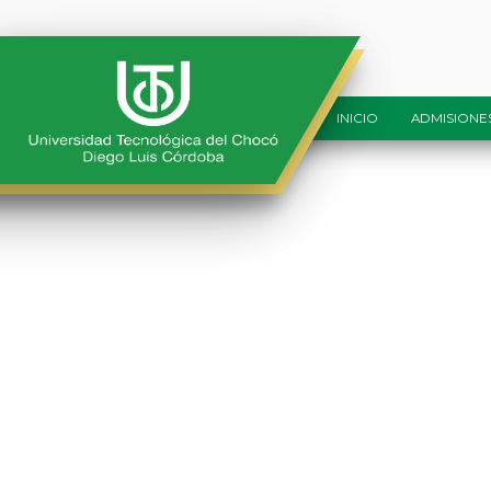
Banner_LicEducacionCienciasSocial
INICIO
ADMISIONE