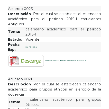
Resoluciones
Acuerdos
2012
2012
Acuerdo 0023
Descripción
: Por el cual se establece el calendario
Acuerdos
académico para el periodo 2015-1 estudiantes
2011
Antiguos
Acuerdos
calendario académico para el periodo
Tema:
2010
2015-1
Estado:
Vigente
Acuerdos
Fecha
2009
24 - 10- 2014
Exp:
Acuerdos
2006
Formato en PDF, tamaño del archivo 164.59 KB
Acuerdos
2005
Acuerdo 0021
Acuerdos
Descripción
: Por el cual se establecen calendario
2001
académico para grupos étnicos en ejercicio de la
Acuerdos
docencia
calendario académico para grupos
1997
Tema:
étnicos