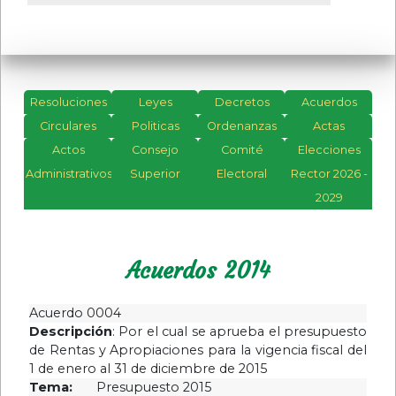
Resoluciones
Leyes
Decretos
Acuerdos
Resoluciónes
Circulares
Politicas
Ordenanzas
Acuerdos
Actas
2026
Actos
Consejo
Comité
2026
Elecciones
Administrativos
Resoluciónes
Superior
Electoral
Acuerdos
Rector 2026 -
2025
2025
2029
Resoluciones
Acuerdos
2024
2024
Acuerdos 2014
Resoluciones
Acuerdos
2023
2023
Acuerdo 0004
Resoluciones
Acuerdos
Descripción
: Por el cual se aprueba el presupuesto
2022
2022
de Rentas y Apropiaciones para la vigencia fiscal del
Resoluciones
Acuerdos
1 de enero al 31 de diciembre de 2015
Tema:
Presupuesto 2015
2021
2021