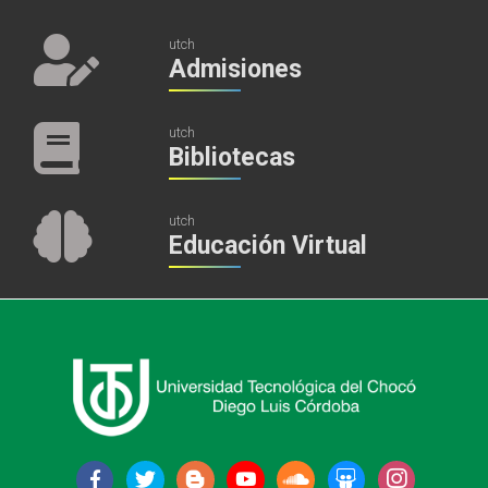
utch
Admisiones
utch
Bibliotecas
utch
Educación Virtual