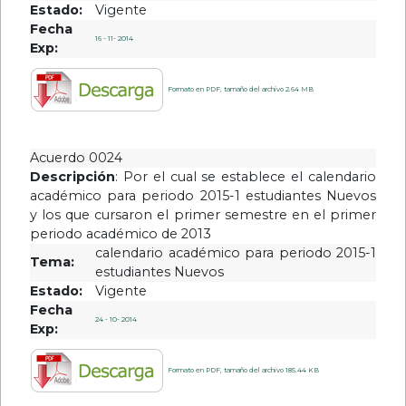
Estado:
Vigente
Resoluciones
Acuerdos
Fecha
2020
16 - 11- 2014
2020
Exp:
Resoluciones
Acuerdos
2019
2019
Formato en PDF, tamaño del archivo 2.64 MB
Resoluciones
Acuerdos
2018
2018
Acuerdo 0024
Resoluciones
Acuerdos
Descripción
: Por el cual se establece el calendario
2017
2017
académico para periodo 2015-1 estudiantes Nuevos
Resoluciones
Acuerdos
y los que cursaron el primer semestre en el primer
periodo académico de 2013
2016
2016
calendario académico para periodo 2015-1
Tema:
Resoluciones
Acuerdos
estudiantes Nuevos
2015
2015
Estado:
Vigente
Fecha
Resoluciones
Acuerdos
24 - 10- 2014
Exp:
2014
2014
Resoluciones
Acuerdos
Formato en PDF, tamaño del archivo 185.44 KB
2013
2013