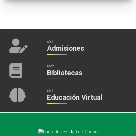
utch
Admisiones
utch
Bibliotecas
utch
Educación Virtual