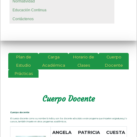
Normatividad
Educación Continua
Contáctenos
Plan de
Carga
Horario de
Cuerpo
Estudio
Académica
Clases
Docente
Prácticas
Cuerpo Docente
Cuerpo docente
El cuerpo docente como su nombre lo indica, son los docente adscripto a este programa que imparten asignaturasy/ o
cursos, también imparte en otros programas académicos.
ANGELA PATRICIA CUESTA