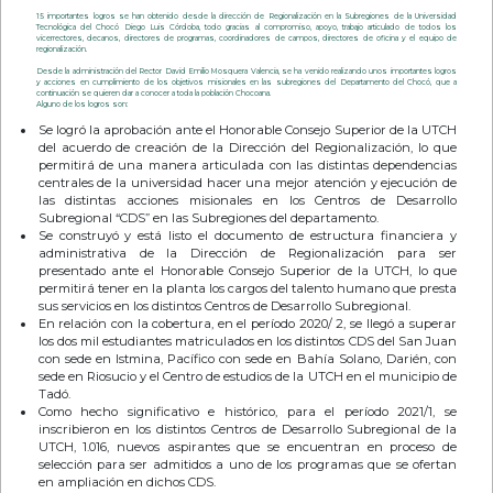
15 importantes logros se han obtenido desde la dirección de Regionalización en la Subregiones de la Universidad
Tecnológica del Chocó Diego Luis Córdoba, todo gracias al compromiso, apoyo, trabajo articulado de todos los
vicerrectores, decanos, directores de programas, coordinadores de campos, directores de oficina y el equipo de
regionalización.
Desde la administración del Rector David Emilio Mosquera Valencia, se ha venido realizando unos importantes logros
y acciones en cumplimiento de los objetivos misionales en las subregiones del Departamento del Chocó, que a
continuación se quieren dar a conocer a toda la población Chocoana.
Alguno de los logros son:
Se logró la aprobación ante el Honorable Consejo Superior de la UTCH
del acuerdo de creación de la Dirección del Regionalización, lo que
permitirá de una manera articulada con las distintas dependencias
centrales de la universidad hacer una mejor atención y ejecución de
las distintas acciones misionales en los Centros de Desarrollo
Subregional “CDS” en las Subregiones del departamento.
Se construyó y está listo el documento de estructura financiera y
administrativa de la Dirección de Regionalización para ser
presentado ante el Honorable Consejo Superior de la UTCH, lo que
permitirá tener en la planta los cargos del talento humano que presta
sus servicios en los distintos Centros de Desarrollo Subregional.
En relación con la cobertura, en el período 2020/ 2, se llegó a superar
los dos mil estudiantes matriculados en los distintos CDS del San Juan
con sede en Istmina, Pacífico con sede en Bahía Solano, Darién, con
sede en Riosucio y el Centro de estudios de la UTCH en el municipio de
Tadó.
Como hecho significativo e histórico, para el período 2021/1, se
inscribieron en los distintos Centros de Desarrollo Subregional de la
UTCH, 1.016, nuevos aspirantes que se encuentran en proceso de
selección para ser admitidos a uno de los programas que se ofertan
en ampliación en dichos CDS.