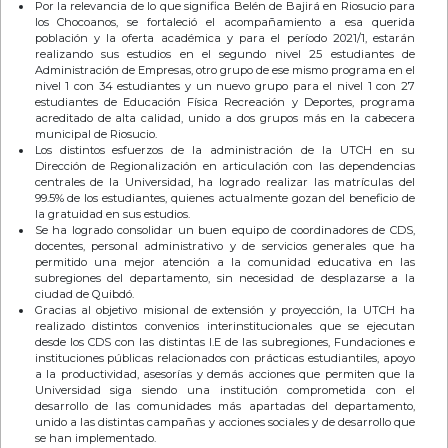
Por la relevancia de lo que significa Belén de Bajirá en Riosucio para
los Chocoanos, se fortaleció el acompañamiento a esa querida
población y la oferta académica y para el período 2021/1, estarán
realizando sus estudios en el segundo nivel 25 estudiantes de
Administración de Empresas, otro grupo de ese mismo programa en el
nivel 1 con 34 estudiantes y un nuevo grupo para el nivel 1 con 27
estudiantes de Educación Física Recreación y Deportes, programa
acreditado de alta calidad, unido a dos grupos más en la cabecera
municipal de Riosucio.
Los distintos esfuerzos de la administración de la UTCH en su
Dirección de Regionalización en articulación con las dependencias
centrales de la Universidad, ha logrado realizar las matrículas del
99.5% de los estudiantes, quienes actualmente gozan del beneficio de
la gratuidad en sus estudios.
Se ha logrado consolidar un buen equipo de coordinadores de CDS,
docentes, personal administrativo y de servicios generales que ha
permitido una mejor atención a la comunidad educativa en las
subregiones del departamento, sin necesidad de desplazarse a la
ciudad de Quibdó.
Gracias al objetivo misional de extensión y proyección, la UTCH ha
realizado distintos convenios interinstitucionales que se ejecutan
desde los CDS con las distintas I.E de las subregiones, Fundaciones e
instituciones públicas relacionados con prácticas estudiantiles, apoyo
a la productividad, asesorías y demás acciones que permiten que la
Universidad siga siendo una institución comprometida con el
desarrollo de las comunidades más apartadas del departamento,
unido a las distintas campañas y acciones sociales y de desarrollo que
se han implementado.