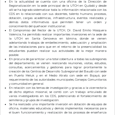
En la actualidad se cuenta con una oficina de la Dirección de
Regionalización en la sede principal de la UTCH en Quibdó y desde
allí se ha logrado sistematizar toda la información relacionada con los
CDS en lo relacionado con sus docentes, talento humano, procesos,
dotación, cargas académicas, infraestructura, eventos realizados y
demás datos informativos que permiten tener un orden y
conocimiento del quehacer institucional.
El Compromiso del Rector de la UTCH, Dr. David Emilio Mosquera
Valencia, ha permitido realizar importantes inversiones en la sede de
la UTCH en Santa Genoveva en Istmina, donde se vienen
adelantando trabajos de embellecimiento, adecuación y ampliación
de las instalaciones para que en el retorno de la presencialidad los
estudiantes puedan realizar sus actividades de la mejor manera
posible.
En procura de garantizar una total cobertura a todas las subregiones
del departamento, se vienen realizando reuniones, visitas, estudios,
consultas, acercamientos y gestiones para lograr prontamente la
creación de los Centros de Desarrollo Subregional del Baudó con sede
en Puerto Meluk y en el Medio Atrato con sede en Bojayá, por
requerimiento de las autoridades municipales, Consejos Comunitarios
y comunidad en general.
En relación con los temas de investigación y gracias a la vicerrectoría
de dicho objetivo misional, se contó con un trabajo articulado de
varios investigadores en los CDS, potenciando el fortalecimiento de
semilleros y grupos de investigación.
Se ha realizado una importante inversión en dotación de equipos de
oficina, materiales educativos y demás implementos necesarios para
el buen funcionamiento y realización de los procesos de enseñanza