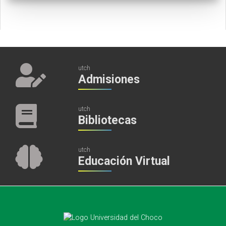
utch
Admisiones
utch
Bibliotecas
utch
Educación Virtual