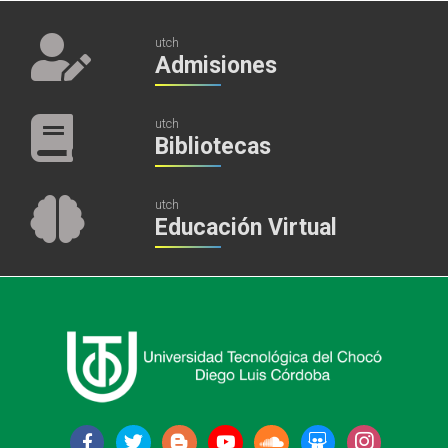
utch
Admisiones
utch
Bibliotecas
utch
Educación Virtual