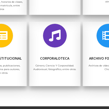
otr
, horarios de clases,
 matrícula, entre
tros
NSTITUCIONAL
CORPORALOTECA
ARCHIVO F
os, publicaciones,
Género, Ciencia Y Corporalidad.
Archivos de vídeo
ma para autores,
Audiovisual, fotográfico, entre otros.
Ch
e otros.