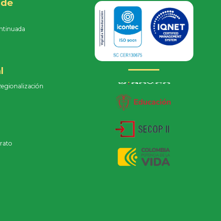
 de
ntinuada
e
l
Regionalización
rato