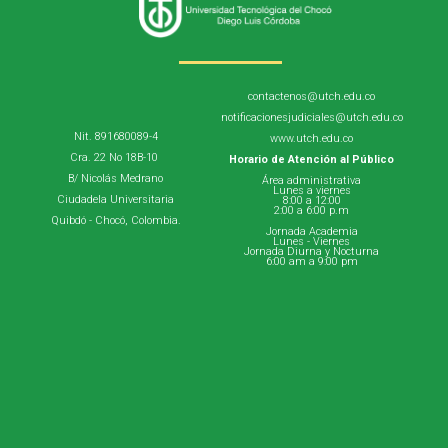
contactenos@utch.edu.co
notificacionesjudiciales@utch.edu.co
Nit. 891680089-4
www.utch.edu.co
Cra. 22 No 18B-10
Horario de Atención al Público
B/ Nicolás Medrano
Área administrativa
Lunes a viernes
Ciudadela Universitaria
8:00 a 12:00
2:00 a 6:00 p.m
Quibdó - Chocó, Colombia.
Jornada Academia
Lunes - Viernes
Jornada Diurna y Nocturna
6:00 am a 9:00 pm