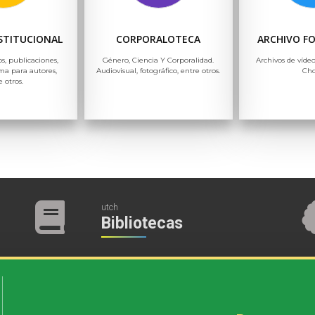
NSTITUCIONAL
CORPORALOTECA
ARCHIVO F
os, publicaciones,
Género, Ciencia Y Corporalidad.
Archivos de vídeo
ma para autores,
Audiovisual, fotográfico, entre otros.
Ch
e otros.
utch
Bibliotecas