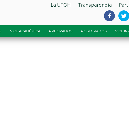
La UTCH
Transparencia
Part
S
VICE ACADÉMICA
PREGRADOS
POSTGRADOS
VICE I