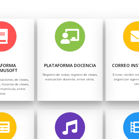
AFORMA
PLATAFORMA DOCENCIA
CORREO INS
MUSOFT
Registro de notas, registro de clases,
Enviar, recibir co
evaluación docente, entre otros.
organizar agend
icaciones, de clases,
otr
, horarios de clases,
 matrícula, entre
tros