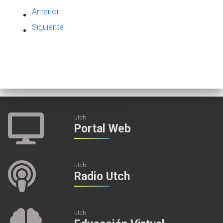
Anterior
Siguiente
utch
Portal Web
utch
Radio Utch
utch