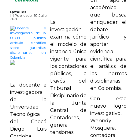
un aporte
públicos en el
académico
país.
Detalles
que busca
Publicado: 30 Julio
2026
La
enriquecer el
investigación
debate
examina cómo
jurídico y
el modelo de
aportar
instancia única
evidencia
vigente para
científica para
los contadores
el análisis de
públicos, a
las normas
través del
disciplinarias
La docente e
Tribunal
en Colombia.
investigadora
Disciplinario de
Con este
de la
la Junta
nuevo logro
Universidad
Central de
investigativo,
Tecnológica
Contadores,
Wenndy
del Chocó
genera
Mosquera,
Diego Luis
tensiones
contadora
Córdoba,