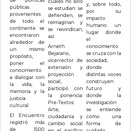
de políticas
cuales no solo
y, sobre todo,
públicas
se estudian: se
por su
provenientes
defienden, se
impacto
de todo el
reimaginan y
humano: un
continente se
se reivindican,
lugar donde
encontraron
así:
el
alrededor de
Arneth
conocimiento
un mismo
Bejarano,
se cruza con la
propósito,
vicerrector de
sociedad,
poner el
extensión y
donde
conocimiento
proyección
distintas voces
a dialogar con
social,
construyen
la vida, la
participó con
futuro y
memoria y la
la ponencia:
donde la
justicia
Pre-Textos:
investigación
cultural.
Arte,
se entiende
El Encuentro
ciudadanía y
como una
registró más
cambio social
forma de
de 1500
en el pacífico
cuidado,