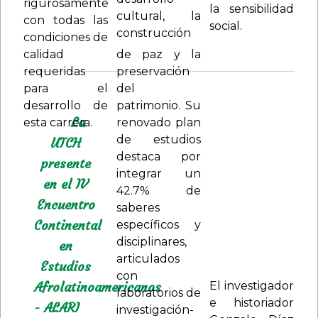
rigurosamente
la sensibilidad
cultural, la
con todas las
social.
construcción
condiciones de
lenguajes
Pedagogías
La
variados y
decoloniales
UTCH
experiencias
afrointergeneracio
que se
defender,
presente
complementaron,
(re)imaginar, y
en el IV
pero con un
reivindicar los
Encuentro
hilo común,
saberes de
Continental
fortalecer los
mujeres y
en
Estudios
niñas negras
Afrolatinoamericanos
en Quibdó.
Estudios
desde
Afrolatinoamericanos
El investigador
enfoques
e historiador
- ALARI
críticos y