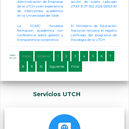
Administración de Empresas
acción de tutela radicado
de la UTCH viven experiencia
27001 31 07 002 2026 00053-00
de intercambio académico
en la Universidad del Valle
La FCAEC fortalece
El Ministerio de Educación
formación académica con
Nacional renueva el registro
conferencia sobre gestión y
calificado del programa de
transparencia corporativa
Psicología de la UTCH
Página 1
Inicio
Anterior
1
2
3
4
5
6
7
de 477
8
9
10
Siguiente
Final
Servicios UTCH