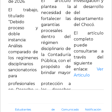
El artículo
investigación y
de 2026.
plantea la
al desarrollo
El trabajo,
necesidad de
del
titulado
fortalecer las
departamento
“Debido
garantías
del Chocó.
proceso y
procesales
El artículo
doble
dentro del
completo
instancia:
régimen
puede
Análisis
disciplinario de
consultarse a
comparado de
la Contaduría
través del
los regímenes
Pública, con el
siguiente
disciplinarios
propósito de
enlace:
Ver
sancionatorios
brindar mayor
Articulo
para
Estudiantes de
Comunicado Notificación