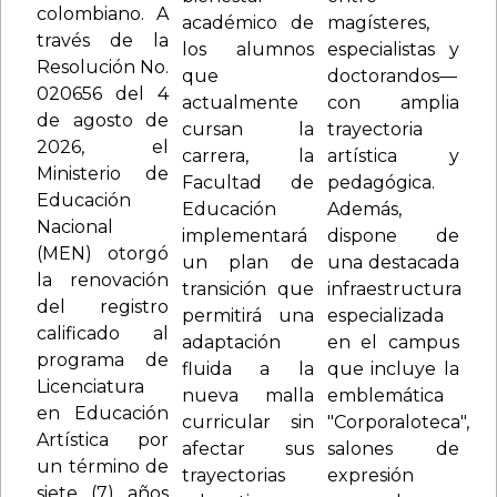
colombiano. A
académico de
magísteres,
través de la
los alumnos
especialistas y
Resolución No.
que
doctorandos—
020656 del 4
actualmente
con amplia
de agosto de
cursan la
trayectoria
2026, el
carrera, la
artística y
Ministerio de
Facultad de
pedagógica.
Educación
Educación
Además,
Nacional
implementará
dispone de
(MEN) otorgó
un plan de
una destacada
la renovación
transición que
infraestructura
del registro
permitirá una
especializada
calificado al
adaptación
en el campus
programa de
fluida a la
que incluye la
Licenciatura
nueva malla
emblemática
en Educación
curricular sin
"Corporaloteca",
Artística por
afectar sus
salones de
un término de
trayectorias
expresión
siete (7) años