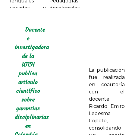
profesionales
protección a
Docente
en Derecho y
los derechos
e
Contaduría
laborales y
Pública en
constitucionales
investigadora
Colombia”,
de estos
de la
aborda un
profesionales.
UTCH
análisis crítico
La publicación
publica
de las
fue realizada
artículo
diferencias
en coautoría
existentes
científico
con el
entre los
sobre
docente
regímenes
Ricardo Emiro
garantías
disciplinarios
Ledesma
disciplinarias
aplicables a
Copete,
abogados y
en
consolidando
contadores
Colombia