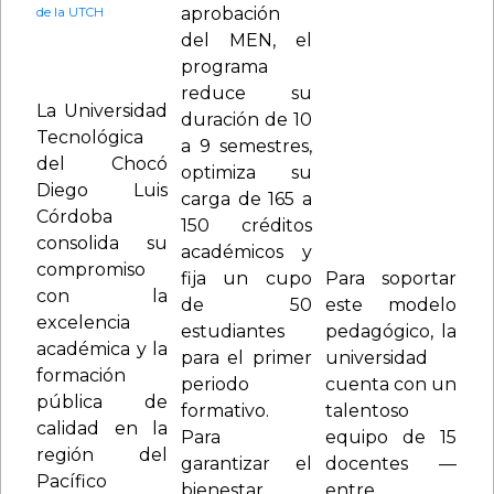
territorial, los
aprobación
cimarronajes
del MEN, el
estéticos y las
programa
expresiones
reduce su
bioculturales
La Universidad
duración de 10
de las
Tecnológica
a 9 semestres,
comunidades
del Chocó
optimiza su
afroindígenas
Diego Luis
carga de 165 a
de la cuenca
Córdoba
150 créditos
del río Atrato.
consolida su
académicos y
compromiso
fija un cupo
Para soportar
con la
de 50
este modelo
excelencia
estudiantes
pedagógico, la
académica y la
para el primer
universidad
formación
periodo
cuenta con un
pública de
formativo.
talentoso
calidad en la
Para
equipo de 15
región del
garantizar el
docentes —
Pacífico
bienestar
entre