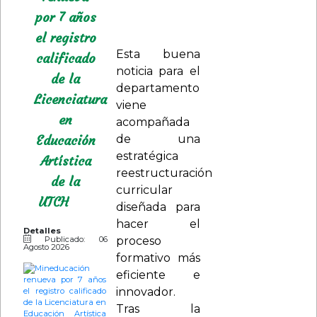
desarrollo de
patrimonio. Su
por 7 años
esta carrera.
renovado plan
el registro
de estudios
Esta buena
calificado
destaca por
noticia para el
de la
integrar un
departamento
Licenciatura
42.7% de
viene
saberes
en
acompañada
específicos y
Educación
de una
disciplinares,
estratégica
Artística
articulados
reestructuración
de la
con
curricular
laboratorios de
UTCH
diseñada para
investigación-
hacer el
Detalles
creación que
Publicado: 06
proceso
Agosto 2026
rescatan los
formativo más
conocimientos
eficiente e
ancestrales, la
innovador.
memoria
Tras la