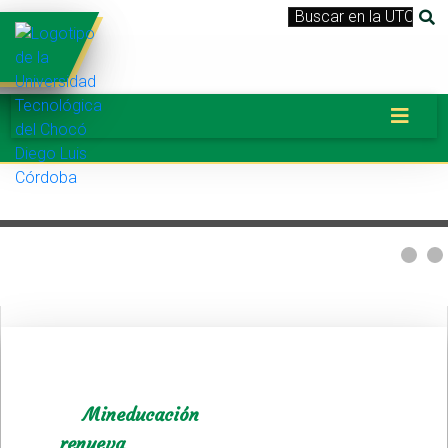
calidad
de paz y la
Mineducación
requeridas
preservación
renueva
para el
del