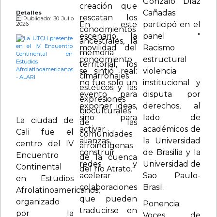
Gonzalo Díaz
comprometidos.
Cañadas
Detalles
Publicado: 30 Julio
En este
participó en el
2026
escenario, la
panel "
movilidad del
Racismo
conocimiento
estructural
se sintió real:
violencia
no fue solo un
institucional y
evento para
disputa por
exponer ideas,
derechos, al
sino para
lado de
La ciudad de
activar
académicos de
Cali fue el
alianzas,
la Universidad
centro del IV
construir
de Brasilia y la
Encuentro
redes y
Universidad de
Continental
acelerar
Sao Paulo-
en Estudios
colaboraciones
Brasil.
Afrolatinoamericanos,
que pueden
organizado
Ponencia:
traducirse en
por la
Voces de