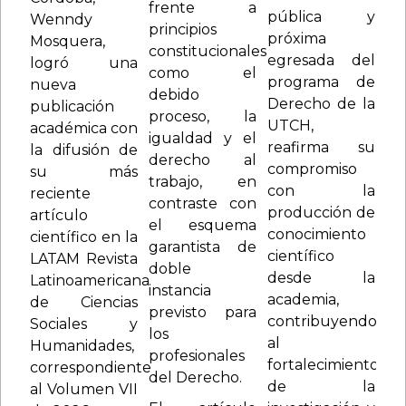
frente a
pública y
Wenndy
principios
próxima
Mosquera,
constitucionales
egresada del
logró una
como el
programa de
nueva
debido
Derecho de la
publicación
proceso, la
UTCH,
académica con
igualdad y el
reafirma su
la difusión de
derecho al
compromiso
su más
trabajo, en
con la
reciente
contraste con
producción de
artículo
el esquema
conocimiento
científico en la
garantista de
científico
LATAM Revista
doble
desde la
Latinoamericana
instancia
academia,
de Ciencias
previsto para
contribuyendo
Sociales y
los
al
Humanidades,
profesionales
fortalecimiento
correspondiente
del Derecho.
de la
al Volumen VII