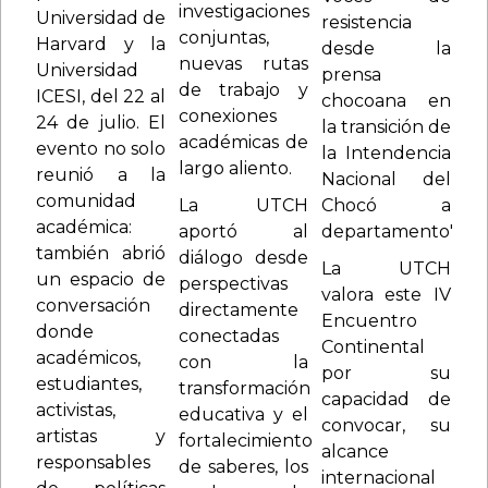
investigaciones
Universidad de
resistencia
conjuntas,
Harvard y la
desde la
nuevas rutas
Universidad
prensa
de trabajo y
ICESI, del 22 al
chocoana en
conexiones
24 de julio. El
la transición de
académicas de
evento no solo
la Intendencia
largo aliento.
reunió a la
Nacional del
comunidad
La UTCH
Chocó a
académica:
aportó al
departamento"
también abrió
diálogo desde
La UTCH
un espacio de
perspectivas
valora este IV
conversación
directamente
Encuentro
donde
conectadas
Continental
académicos,
con la
por su
estudiantes,
transformación
capacidad de
activistas,
educativa y el
convocar, su
artistas y
fortalecimiento
alcance
responsables
de saberes, los
internacional