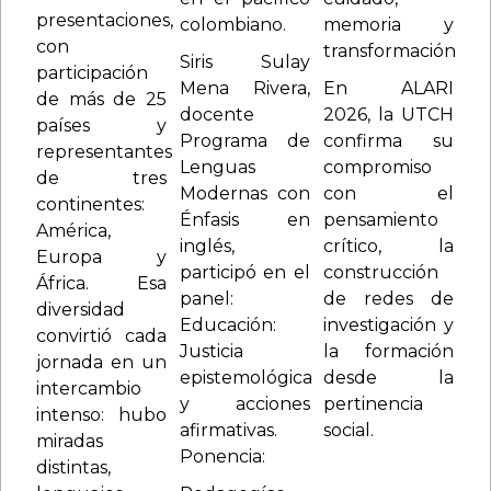
presentaciones,
colombiano.
memoria y
con
transformación.
Siris Sulay
participación
Mena Rivera,
En ALARI
de más de 25
docente
2026, la UTCH
países y
Programa de
confirma su
representantes
Lenguas
compromiso
de tres
Modernas con
con el
continentes:
Énfasis en
pensamiento
América,
inglés,
crítico, la
Europa y
participó en el
construcción
África. Esa
panel:
de redes de
diversidad
Educación:
investigación y
convirtió cada
Justicia
la formación
jornada en un
epistemológica
desde la
intercambio
y acciones
pertinencia
intenso: hubo
afirmativas.
social.
miradas
Ponencia:
distintas,